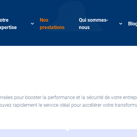
otre
Nos
Qui sommes-
Blo
xpertise
prestations
nous
ées pour booster la performance et la sécurité de votre entrepr
rouvez rapidement le service idéal pour accélérer votre transforma