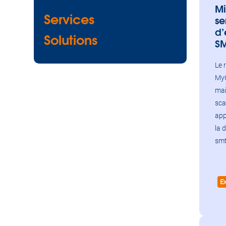
Mi
Services
se
d’
Solutions
S
Le 
MyO
mai
sca
app
la 
smt
E