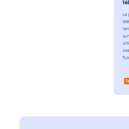
té
La 
tél
l’e
sur
uti
Ass
flu
T