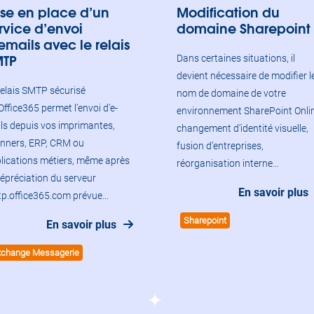
se en place d’un
Modification du
rvice d’envoi
domaine Sharepoint
emails avec le relais
MTP
Dans certaines situations, il
devient nécessaire de modifier l
relais SMTP sécurisé
nom de domaine de votre
ffice365 permet l’envoi d’e-
environnement SharePoint Onlin
ls depuis vos imprimantes,
changement d’identité visuelle,
nners, ERP, CRM ou
fusion d’entreprises,
lications métiers, même après
réorganisation interne…
dépréciation du serveur
En savoir plus
p.office365.com prévue…
Sharepoint
En savoir plus
xchange Messagerie