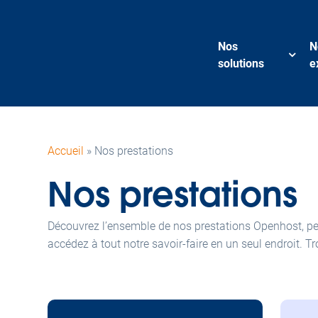
Nos
N
solutions
e
Accueil
»
Nos prestations
Nos prestations
Découvrez l’ensemble de nos prestations Openhost, pens
accédez à tout notre savoir-faire en un seul endroit. T