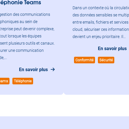
léphonie Teams
Dans un contexte où la circulat
gestion des communications
des données sensibles se multip
éphoniques au sein de
entre emails, fichiers et services
ntreprise peut devenir complexe,
cloud, sécuriser ces informatio
tout lorsque les équipes
devient un enjeu prioritaire. Il…
lisent plusieurs outils et canaux.
En savoir plus
urer une communication
ide,…
Conformité
Sécurité
En savoir plus
eams
Téléphonie