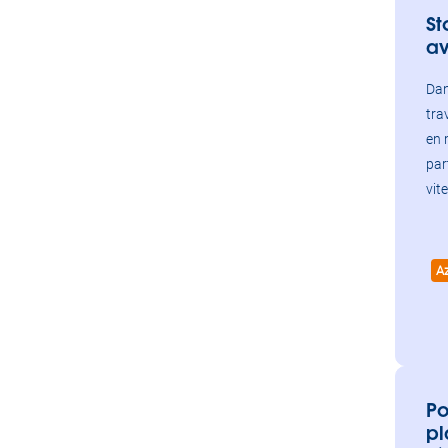
St
av
Dan
tra
en 
par
vit
A
Po
pl