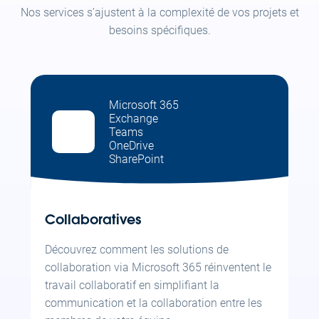
Nos services s’ajustent à la complexité de vos projets et
besoins spécifiques.
Microsoft 365
Exchange
Teams
OneDrive
SharePoint
Collaboratives
Découvrez comment les solutions de
collaboration via Microsoft 365 réinventent le
travail collaboratif en simplifiant la
communication et la collaboration entre les