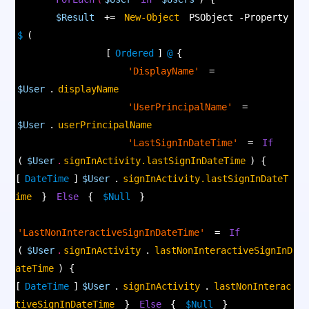
$Result
+=
New-Object
PSObject -Property
$
(
[
Ordered
]
@
{
'DisplayName'
=
$User
.
displayName
'UserPrincipalName'
=
$User
.
userPrincipalName
'LastSignInDateTime'
=
If
(
$User
.
signInActivity.lastSignInDateTime
) {
[
DateTime
]
$User
.
signInActivity.lastSignInDateT
ime
}
Else
{
$Null
}
'LastNonInteractiveSignInDateTime'
=
If
(
$User
.
signInActivity
.
lastNonInteractiveSignInD
ateTime
) {
[
DateTime
]
$User
.
signInActivity
.
lastNonInterac
tiveSignInDateTime
}
Else
{
$Null
}