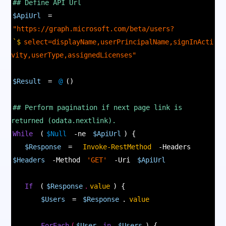
## Define API Url
$ApiUrl
=
"https://graph.microsoft.com/beta/users?
`$
select=displayName,userPrincipalName,signInActi
vity,userType,assignedLicenses"
$Result
=
@
()
## Perform pagination if next page link is
returned (odata.nextlink).
While
(
$Null
-ne
$ApiUrl
) {
$Response
=
Invoke-RestMethod
-Headers
$Headers
-Method
'GET'
-Uri
$ApiUrl
If
(
$Response
.
value
) {
$Users
=
$Response
.
value
ForEach
(
$User
in
$Users
) {