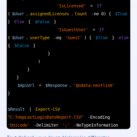
'IsLicensed'
=
If
(
$User
.
assignedLicenses
.
Count
-ne 0) {
$True
}
Else
{
$False
}
'IsGuestUser'
=
If
(
$User
.
userType
-eq
'Guest'
) {
$True
}
else
{
$False
}
}
)
}
}
$ApiUrl
=
$Response
.
'@odata.nextlink'
}
$Result
|
Export-CSV
"C:TempLastLoginDateReport.CSV"
-Encoding
'Unicode'
-Delimiter
';'
-NoTypeInformation