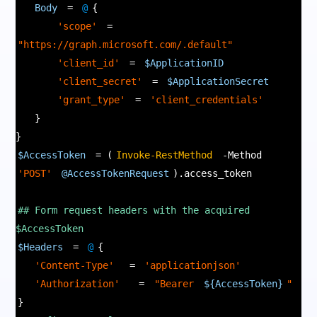
Body
=
@
{
'scope'
=
"https://graph.microsoft.com/.default"
'client_id'
=
$ApplicationID
'client_secret'
=
$ApplicationSecret
'grant_type'
=
'client_credentials'
}
}
$AccessToken
= (
Invoke-RestMethod
-Method
'POST'
@AccessTokenRequest
).access_token
## Form request headers with the acquired
$AccessToken
$Headers
=
@
{
'Content-Type'
=
'applicationjson'
'Authorization'
=
"Bearer
${AccessToken}
"
}