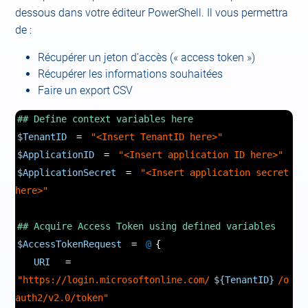
dessous dans votre éditeur PowerShell. Il vous permettra
de :
Récupérer un jeton d’accès (« access token »)
Récupérer les informations souhaitées
Faire un export CSV
## Define context variables here
$TenantID
=
"<Insert TenantID here>"
$ApplicationID
=
"<Insert application ID here>"
$ApplicationSecret
=
"<Insert application secret
here>"
## Acquire Access Token using defined variables
$AccessTokenRequest
=
@
{
URI
=
"https://login.microsoftonline.com/
${TenantID}
/o
auth2/v2.0/token"