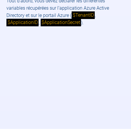
Tout d’abord, vous devez déclarer les différentes
variables récupérées sur l’application Azure Active
Directory et sur le portail Azure (
$TenantID
,
$ApplicationID
,
$ApplicationSecret
).