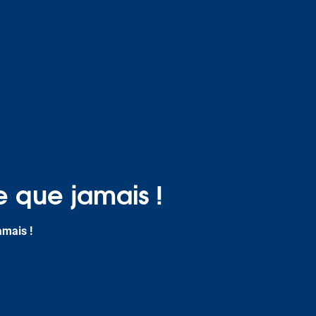
e que jamais !
amais !