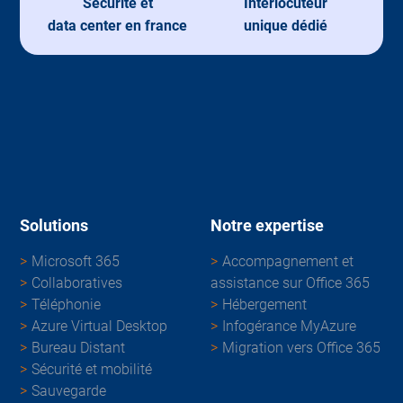
Sécurité et
Interlocuteur
data center en france
unique dédié
Solutions
Notre expertise
Microsoft 365
Accompagnement et
Collaboratives
assistance sur Office 365
Téléphonie
Hébergement
Azure Virtual Desktop
Infogérance MyAzure
Bureau Distant
Migration vers Office 365
Sécurité et mobilité
Sauvegarde