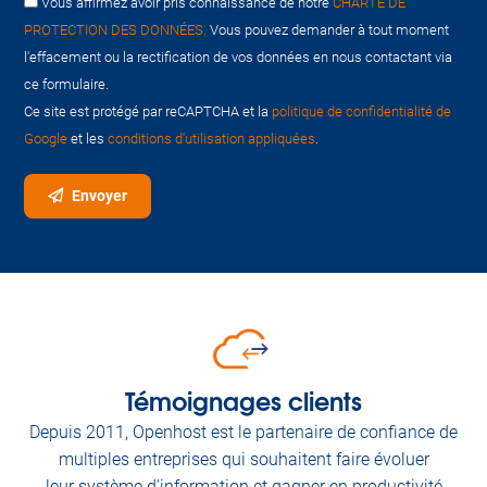
Vous affirmez avoir pris connaissance de notre
CHARTE DE
PROTECTION DES DONNÉES.
Vous pouvez demander à tout moment
l'effacement ou la rectification de vos données en nous contactant via
ce formulaire.
Ce site est protégé par reCAPTCHA et la
politique de confidentialité de
Google
et les
conditions d'utilisation appliquées
.
Envoyer
Témoignages clients
Depuis 2011, Openhost est le partenaire de confiance de
multiples entreprises qui souhaitent faire évoluer
leur système d’information et gagner en productivité