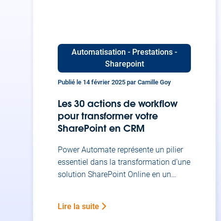
Azure offre un écosystème complet
d’outils permettant d’automatiser vos
tâches […]
Automatisation - Prestations -
Sharepoint
Publié le 14 février 2025 par Camille Goy
Les 30 actions de workflow
pour transformer votre
SharePoint en CRM
Power Automate représente un pilier
essentiel dans la transformation d’une
solution SharePoint Online en un
véritable système CRM (Customer
Relationship Management). Cette
Lire la suite
plateforme d’automatisation offre un