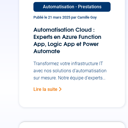
Automatisation - Prestations
Publié le 21 mars 2025 par Camille Goy
Automatisation Cloud :
Experts en Azure Function
App, Logic App et Power
Automate
Transformez votre infrastructure IT
avec nos solutions d’automatisation
sur mesure. Notre équipe d’experts
vous accompagne dans la
Lire la suite
conception, l’implémentation et la
maintenance de vos workflows
Azure. Pourquoi automatiser vos
processus métier avec Azure ?
L’automatisation des processus métier
n’est plus un luxe mais une nécessité.